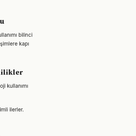
mu
lanımı bilinci
işimlere kapı
ilikler
ji kullanımı
li ilerler.