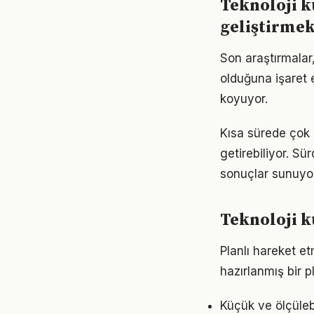
Teknoloji k
geliştirme
Son araştırmalar,
olduğuna işaret 
koyuyor.
Kısa sürede çok 
getirebiliyor. S
sonuçlar sunuyor
Teknoloji k
Planlı hareket etm
hazırlanmış bir p
Küçük ve ölçülebil