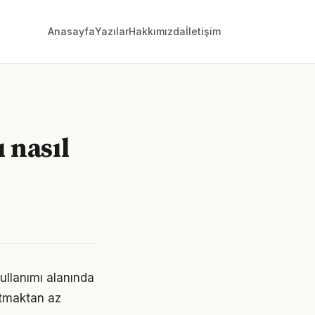
Anasayfa
Yazılar
Hakkımızda
İletişim
ı nasıl
kullanımı alanında
ratmaktan az