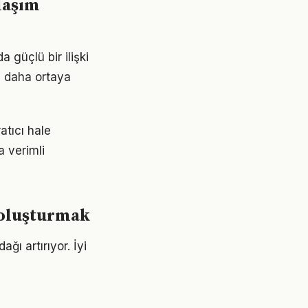
laşım
a güçlü bir ilişki
z daha ortaya
atıcı hale
a verimli
r oluşturmak
ağı artırıyor. İyi