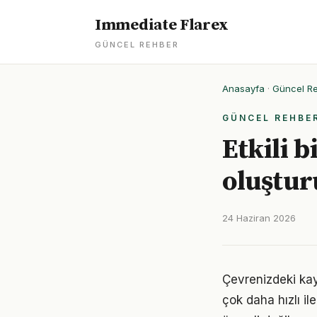
Immediate Flarex
GÜNCEL REHBER
Anasayfa
·
Güncel R
GÜNCEL REHBE
Etkili b
oluştur
24 Haziran 2026
Çevrenizdeki kayn
çok daha hızlı il