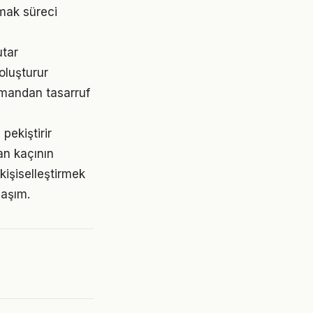
mak süreci
utar
oluşturur
amandan tasarruf
pekiştirir
an kaçının
 kişiselleştirmek
laşım.