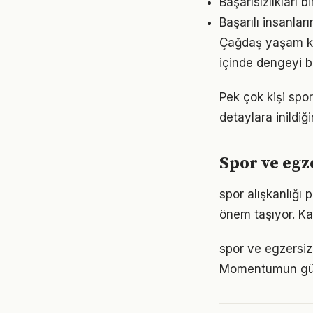
Başarısızlıkları b
Başarılı insanlar
Çağdaş yaşam koş
içinde dengeyi b
Pek çok kişi spo
detaylara inild
Spor ve eg
spor alışkanlığı
önem taşıyor. Ka
spor ve egzersiz
Momentumun gücü