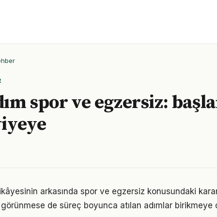
ehber
R
ım spor ve egzersiz: başl
viyeye
ikâyesinin arkasında spor ve egzersiz konusundaki kararlı
görünmese de süreç boyunca atılan adımlar birikmeye 