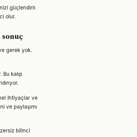
izi güçlendirir.
i olur.
 sonuç
ye gerek yok.
. Bu kalıp
dırıyor.
el ihtiyaçlar ve
ini ve paylaşımı
ersiz bilinci