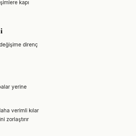
işimlere kapı
i
 değişime direnç
balar yerine
aha verimli kılar
 zorlaştırır