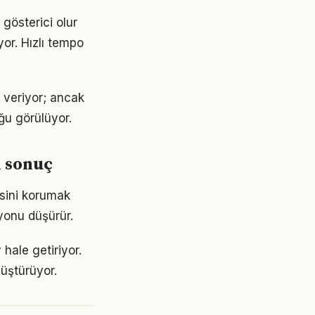
 gösterici olur
or. Hızlı tempo
 veriyor; ancak
ğu görülüyor.
 sonuç
esini korumak
yonu düşürür.
hale getiriyor.
üştürüyor.