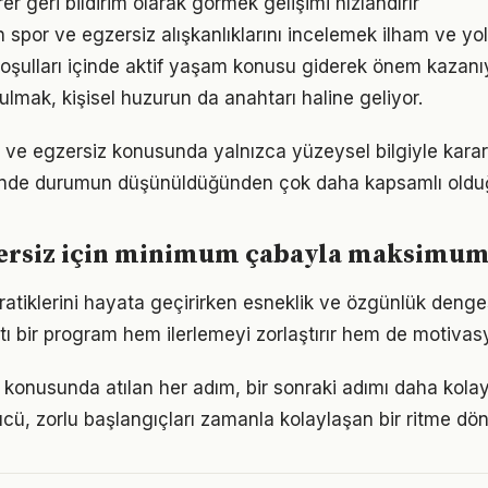
irer geri bildirim olarak görmek gelişimi hızlandırır
ın spor ve egzersiz alışkanlıklarını incelemek ilham ve yol
ulları içinde aktif yaşam konusu giderek önem kazanıy
ulmak, kişisel huzurun da anahtarı haline geliyor.
r ve egzersiz konusunda yalnızca yüzeysel bilgiyle karar
iğinde durumun düşünüldüğünden çok daha kapsamlı oldu
zersiz için minimum çabayla maksimum
 pratiklerini hayata geçirirken esneklik ve özgünlük deng
tı bir program hem ilerlemeyi zorlaştırır hem de motivas
 konusunda atılan her adım, bir sonraki adımı daha kolay 
, zorlu başlangıçları zamanla kolaylaşan bir ritme dön