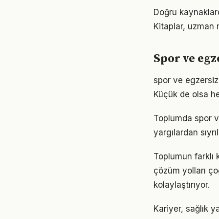
Doğru kaynaklarda
Kitaplar, uzman m
Spor ve eg
spor ve egzersi
Küçük de olsa he
Toplumda spor ve 
yargılardan sıyrı
Toplumun farklı 
çözüm yolları ço
kolaylaştırıyor.
Kariyer, sağlık y