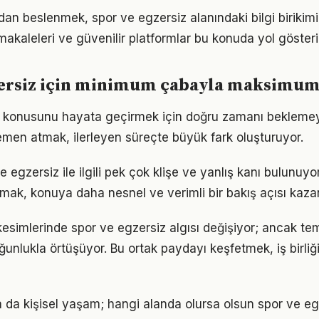
n beslenmek, spor ve egzersiz alanındaki bilgi birikimin
akaleleri ve güvenilir platformlar bu konuda yol gösteric
zersiz için minimum çabayla maksimum
z konusunu hayata geçirmek için doğru zamanı bekleme
men atmak, ilerleyen süreçte büyük fark oluşturuyor.
egzersiz ile ilgili pek çok klişe ve yanlış kanı bulunuyor
lmak, konuya daha nesnel ve verimli bir bakış açısı kazan
kesimlerinde spor ve egzersiz algısı değişiyor; ancak tem
ğunlukla örtüşüyor. Bu ortak paydayı keşfetmek, iş birliğ
a da kişisel yaşam; hangi alanda olursa olsun spor ve egz