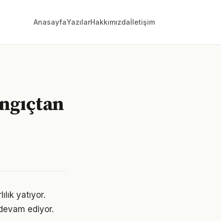
Anasayfa
Yazılar
Hakkımızda
İletişim
angıçtan
lık yatıyor.
devam ediyor.